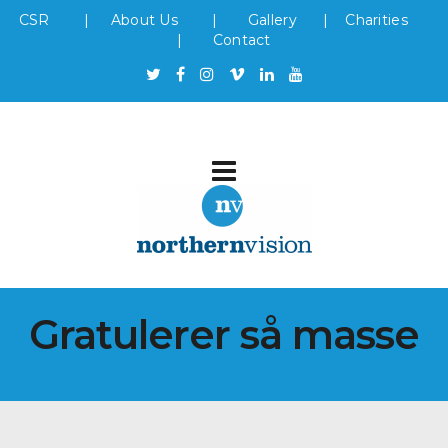
CSR
|
About Us
|
Gallery
|
Charities
|
Contact
Gratulerer så masse