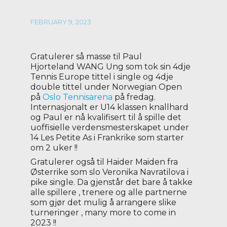
FEBRUARY 9, 2023
Gratulerer så masse til Paul
Hjorteland WANG Ung som tok sin 4dje
Tennis Europe tittel i single og 4dje
double tittel under Norwegian Open
på
Oslo Tennisarena
på fredag.
Internasjonalt er U14 klassen knallhard
og Paul er nå kvalifisert til å spille det
uoffisielle verdensmesterskapet under
14 Les Petite As i Frankrike som starter
om 2 uker !!
Gratulerer også til Haider Maiden fra
Østerrike som slo Veronika Navratilova i
pike single. Da gjenstår det bare å takke
alle spillere , trenere og alle partnerne
som gjør det mulig å arrangere slike
turneringer , many more to come in
2023 !!