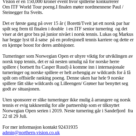
Vision er en 150,000 kroner event hvor spillerne konkurrerer
Om ITF World Tour poeng.I finalen møter nordmennene Paul /
Steinegger fra Sveits.
Det er første gang på over 15 år ( Boretti/Tveit )at ett norsk par har
spilt seg frem til finalen i double i en ITF senior turnering og det
viser at det gror bra på junior nivået i norsk tennis. Lukas og Markus
har begge lyst til å satse på en profesjonell tennis karriere og dette er
en kjempe boost for deres ambisjoner.
Turneringer som Norwegian Open er uhyre viktig for utviklingen av
norsk topp tennis, det er nå nesten umulig nå for norske herre
spillere ( bortsett fra Casper Ruud) å komme inn i internasjonale
turneringer og norske spillere er helt avhengig av wildcards for å få
spilt om offisielle ranking poeng. Denne uken har hele 9 norske
spillere fått slike wildcards og Lilleengen/ Grøner har benyttet seg
godt av situasjonen.
Uten sponsorer er slike turneringer ikke mulig å arrangere og norsk
tennis er evig takknemlig for alle partnership som er tilknyttet
Norwegian Open serien i 2019. Neste turnering går i Sandefjord fra
22 til 29 Juli.
For mer informasjon kontakt 92431935
admin@northern-vision.co.uk