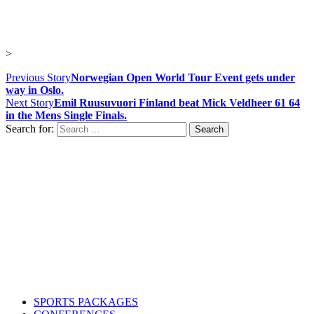
>
Previous Story
Norwegian Open World Tour Event gets under
way in Oslo.
Next Story
Emil Ruusuvuori Finland beat Mick Veldheer 61 64
in the Mens Single Finals.
Search for:
Contact us
Drop us an email or give us a call
admin@northern-vision.co.uk
07950260165
About us
Northern Vision is a sport event management, academy and
marketing company with offices in Liverpool and Oslo.
SPORTS PACKAGES