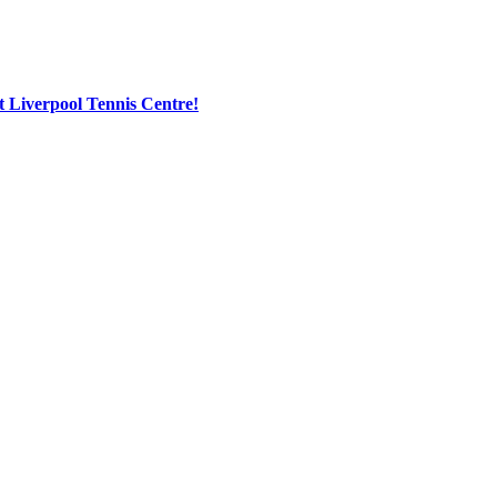
t Liverpool Tennis Centre!
 company with offices in Liverpool and Oslo.