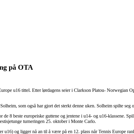
ing på OTA
rope u16 tittel. Etter lørdagens seier i Clarkson Platou- Norwegian Op
 Solheim, som også har gjort det sterkt denne uken. Solheim spilte se
 de 8 beste europeiske guttene og jentene i u14- og u16-klassene. Spill
restisjetunge turneringen 25. oktober i Monte Carlo.
er u16) og ligger nå an til å være på en 12. plass når Tennis Europe ran