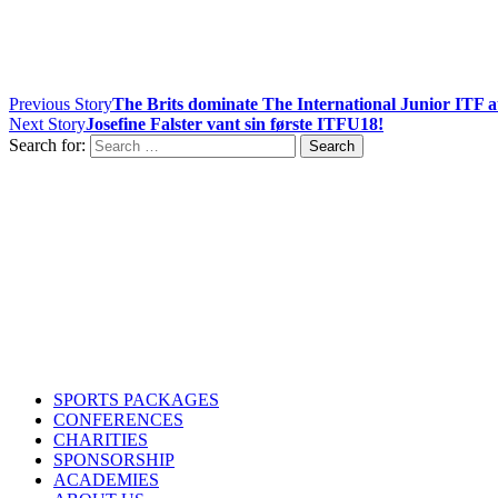
Previous Story
The Brits dominate The International Junior ITF a
Next Story
Josefine Falster vant sin første ITFU18!
Search for:
Contact us
Drop us an email or give us a call
admin@northern-vision.co.uk
07950260165
About us
Northern Vision is a sport event management, academy and marketing
SPORTS PACKAGES
CONFERENCES
CHARITIES
SPONSORSHIP
ACADEMIES