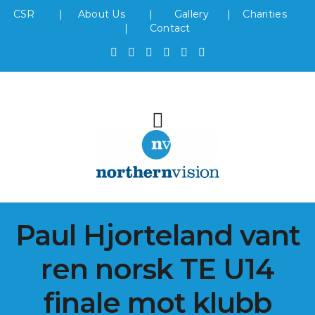
CSR
|
About Us
|
Gallery
|
Charities
|
Contact
Paul Hjorteland vant
ren norsk TE U14
finale mot klubb