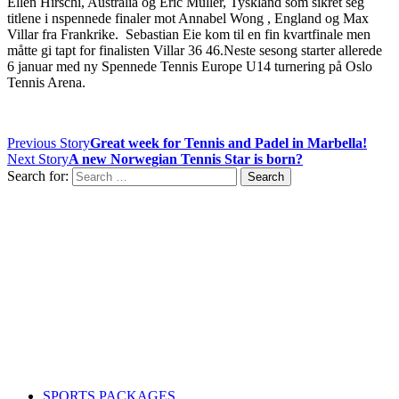
Ellen Hirschi, Australia og Eric Muller, Tyskland som sikret seg
titlene i nspennede finaler mot Annabel Wong , England og Max
Villar fra Frankrike. Sebastian Eie kom til en fin kvartfinale men
måtte gi tapt for finalisten Villar 36 46.Neste sesong starter allerede
6 januar med ny Spennede Tennis Europe U14 turnering på Oslo
Tennis Arena.
Previous Story
Great week for Tennis and Padel in Marbella!
Next Story
A new Norwegian Tennis Star is born?
Search for:
Contact us
Drop us an email or give us a call
admin@northern-vision.co.uk
07950260165
About us
Northern Vision is a sport event management, academy and
marketing company with offices in Liverpool and Oslo.
SPORTS PACKAGES