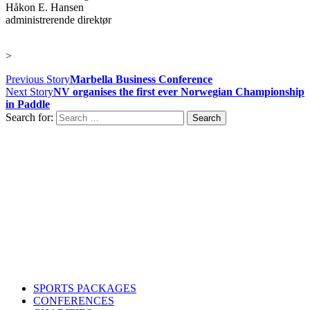
Håkon E. Hansen
administrerende direktør
>
Previous Story
Marbella Business Conference
Next Story
NV organises the first ever Norwegian Championship
in Paddle
Search for:
Contact us
Drop us an email or give us a call
admin@northern-vision.co.uk
07950260165
About us
Northern Vision is a sport event management, academy and
marketing company with offices in Liverpool and Oslo.
SPORTS PACKAGES
CONFERENCES