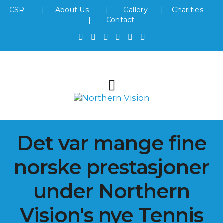
CSR
|
About Us
|
Gallery
|
Charities
|
Contact
Det var mange fine
norske prestasjoner
under Northern
Vision's nye Tennis