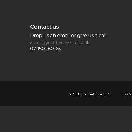
Contact us
Drop us an email or give us a call
admin@northern-vision.co.uk
07950260165
SPORTS PACKAGES
CON