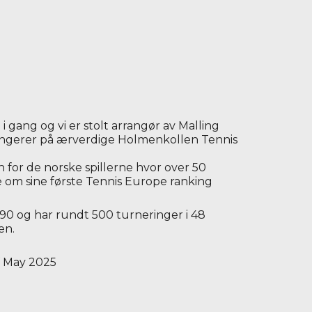
gang og vi er stolt arrangør av Malling
ngerer på ærverdige Holmenkollen Tennis
 for de norske spillerne hvor over 50
ille om sine første Tennis Europe ranking
990 og har rundt 500 turneringer i 48
en.
f May 2025